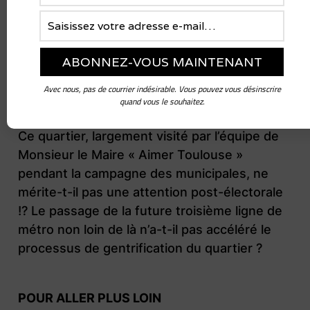
claquent. Une pétition a également été mise
en ligne ; à ce jour, plus d’un millier de
signatures obtenues. Ce « tintamarre
médiatique » a permis de renouer le dialogue
et de trouver des solutions acceptables, bien
Avec nous, pas de courrier indésirable. Vous pouvez vous désinscrire
quand vous le souhaitez.
que malheureusement transitoires…
Ce quartier, largement visité par l’équipe de
Monsieur le Maire « Aimer Toulouse »
pendant la campagne des municipales, ne
mérite-t-il pas une attention post-électorale
!? Le passage de la future troisième ligne de
métro non loin de là n’a-t-il pas accéléré le
processus de gentrification du quartier ?
POUR ALLER PLUS LOIN