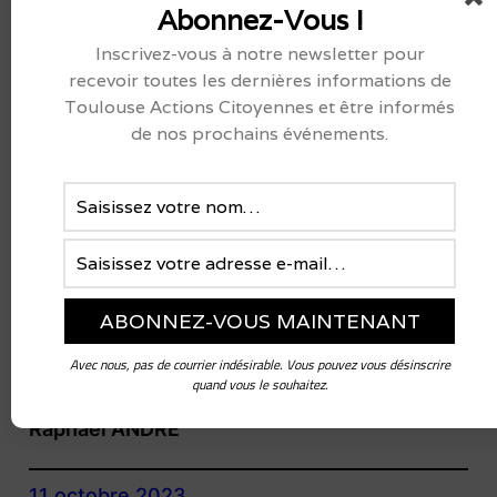
Festival Septembre Citoyen… en octobre !
Abonnez-Vous !
Dimanche 22 octobre 2023 de 9h30 à
Inscrivez-vous à notre newsletter pour
22h
recevoir toutes les dernières informations de
Place de la Charte des Libertés,
Toulouse Actions Citoyennes et être informés
quartier de la Cartoucherie, Toulouse.
de nos prochains événements.
G
ratuit et ouvert à toutes et tous.
En plein air, avec repli dans le forum des
Halles de la Cartoucherie en cas de
mauvais temps.
Avec nous, pas de courrier indésirable. Vous pouvez vous désinscrire
quand vous le souhaitez.
Raphaël ANDRE
11 octobre 2023