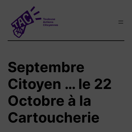
Aller
au
T
oulouse
contenu
A
ctions
C
itoyennes
Septembre
Citoyen … le 22
Octobre à la
Cartoucherie