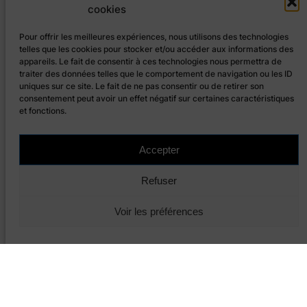
cookies
catégories
Pour offrir les meilleures expériences, nous utilisons des technologies
telles que les cookies pour stocker et/ou accéder aux informations des
appareils. Le fait de consentir à ces technologies nous permettra de
traiter des données telles que le comportement de navigation ou les ID
uniques sur ce site. Le fait de ne pas consentir ou de retirer son
consentement peut avoir un effet négatif sur certaines caractéristiques
et fonctions.
Accepter
Actions
Refuser
Evénements
Voir les préférences
Conférences populaires
Festival Septembre Citoyen
Grands Cercles
Rencontres
Réunion publique