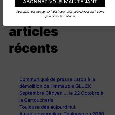
Avec nous, pas de courrier indésirable. Vous pouvez vous désinscrire
quand vous le souhaitez.
articles
récents
Communiqué de presse : stop à la
démolition de l’immeuble GLUCK
Septembre Citoyen … le 22 Octobre à
la Cartoucherie
Toulouse dès aujourd’hui
A quoi ressemblera Toulouse en 2050