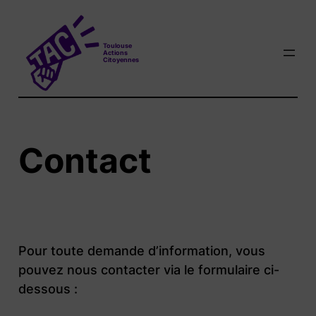
Aller
au
T
oulouse
contenu
A
ctions
C
itoyennes
Contact
Pour toute demande d’information, vous
pouvez nous contacter via le formulaire ci-
dessous :