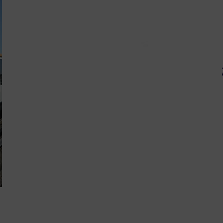
Un 
Chô
pos
Comme