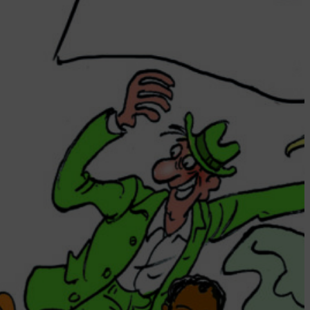
mmençant par la catégorie la plus
née de l’emploi : les chômeurs de
e durée ? En s’armant d’une idée
 : utiliser l’argent public consacré
ndemnités chômage et le
ormer en salaire. L’initiative est
’être farfelue : initiée par ATD Quart
 en 2016 avec 10 territoires
imentaux, elle est depuis
ement…
nue reading
nvier 2021