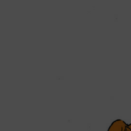
en co
éloig
longu
simple
aux i
transf
loin d
Monde
expér
larg
Conti
30 ja