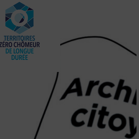
Territoire Zéro
meurs, c’est
sible ?
nt lutter contre le chômage