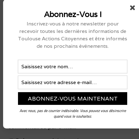
Abonnez-Vous !
Nom
*
Inscrivez-vous à notre newsletter pour
recevoir toutes les dernières informations de
Toulouse Actions Citoyennes et être informés
E-mail
*
de nos prochains événements.
Site web
Enregistrer mon nom, mon e-mail et mon
site dans le navigateur pour mon prochain
commentaire.
Avec nous, pas de courrier indésirable. Vous pouvez vous désinscrire
quand vous le souhaitez.
Prévenez-moi de tous les nouveaux
commentaires par e-mail.