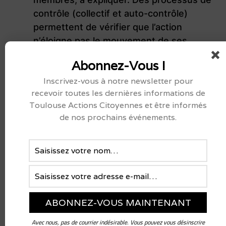
contrôle (collectif et auto-contrôle)
permettent de vérifier que l’action
n’éloigne pas le mouvement de ses
principes et de sa finalité.
Abonnez-Vous !
Convivialité :
Les activités de
Inscrivez-vous à notre newsletter pour
l’association s’opèrent dans un climat
recevoir toutes les dernières informations de
festif et convivial.
Toulouse Actions Citoyennes et être informés
de nos prochains événements.
Notre organisation
L’association est statutairement composée
de trois cercles permanents :
Le Grand Cercle
Le cercle de Coordination
Le cercle Éthique
Avec nous, pas de courrier indésirable. Vous pouvez vous désinscrire