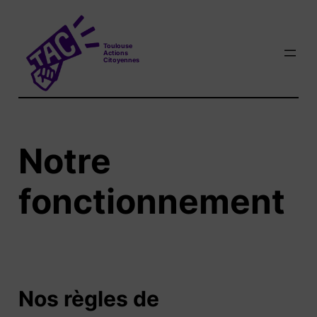
Aller
au
T
oulouse
contenu
A
ctions
C
itoyennes
Notre
fonctionnement
Nos règles de