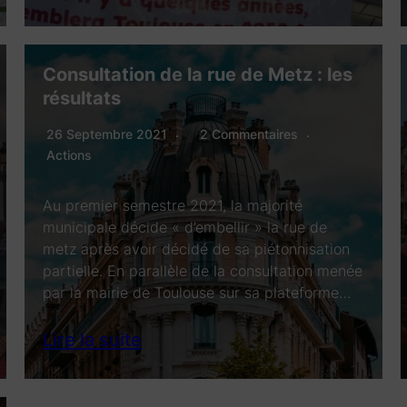
Consultation de la rue de Metz : les
résultats
26 Septembre 2021
2 Commentaires
Actions
Au premier semestre 2021, la majorité
municipale décide « d’embellir » la rue de
metz après avoir décidé de sa piétonnisation
partielle. En parallèle de la consultation menée
par la mairie de Toulouse sur sa plateforme…
Lire la suite