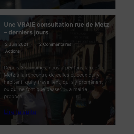
Une VRAIE consultation rue de Metz
– derniers jours
2 Juin 2021
2 Commentaires
Actions
Depuis 3 semaines, nous arpentons la rue de
Metz à la rencontre de celles et ceux qui y
habitent, qui y travaillent, qui s’y promènent
ou qui ne font que passer… La mairie
propose…
Lire la suite