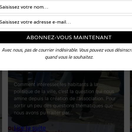
 articles
A quoi ressemblera Toulouse en
2050 ?
Avec nous, pas de courrier indésirable. Vous pouvez vous désinscr
quand vous le souhaitez.
11 Juin 2023
Aucun Commentaire
Actions
Comment intéresser les habitants à la
politique de la ville, c’est la question qui nous
amine depuis la création de l’association. Pour
sortir un peu des questions thématiques que
nous avons pu traiter par…
Lire la suite