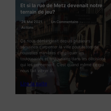
Et si la rue de Metz devenait notre
terrain de jeu?
24 Mai 2021
Un Commentaire
Actions
Ça nous démangeait depuis plusieurs
semaines d’arpenter la ville pour tester de
nouvelles manières d’impliquer les
toulousaines et toulousains dans les décisions
qui les concernent. C’est quand même ce qui
nous fait vibrer à…
Lire la suite