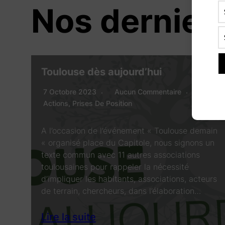
Nos derniers
Toulouse dès aujourd’hui
7 Octobre 2023
Aucun Commentaire
Actions
,
Prises De Position
A l’occasion de l’événement « Toulouse demain
« organisé place du Capitole, nous signons un
texte commun avec 11 autres associations
toulousaines pour rappeler la nécessité
d’impliquer les habitants, associations, acteurs
de terrain, chercheurs, dans l’élaboration…
Lire la suite