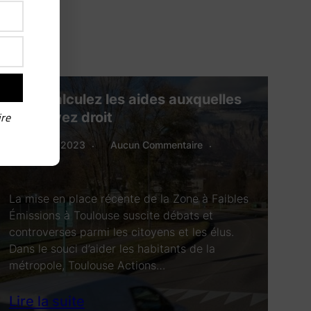
ZFE : calculez les aides auxquelles
vous avez droit
ire
23 Février 2023
Aucun Commentaire
Actions
La mise en place récente de la Zone à Faibles
Émissions à Toulouse suscite débats et
controverses parmi les citoyens et les élus.
Dans le souci d’aider les habitants de la
métropole, Toulouse Actions…
Lire la suite